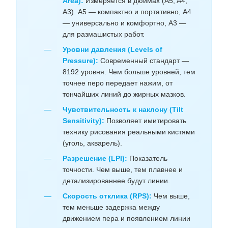
Area):
Измеряется в дюймах (A5, A4,
A3). A5 — компактно и портативно, A4
— универсально и комфортно, A3 —
для размашистых работ.
Уровни давления (Levels of
Pressure):
Современный стандарт —
8192 уровня. Чем больше уровней, тем
точнее перо передает нажим, от
тончайших линий до жирных мазков.
Чувствительность к наклону (Tilt
Sensitivity):
Позволяет имитировать
технику рисования реальными кистями
(уголь, акварель).
Разрешение (LPI):
Показатель
точности. Чем выше, тем плавнее и
детализированнее будут линии.
Скорость отклика (RPS):
Чем выше,
тем меньше задержка между
движением пера и появлением линии