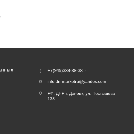
В
+7(949)339-38-38
АННЫХ
info.dnrmarketru@yandex.com
РФ, ДНР, г. Донецк, ул. Постышева
133