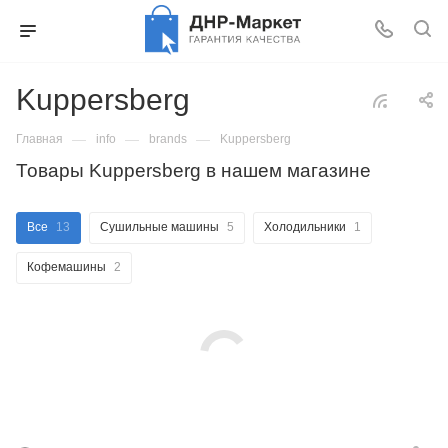
Kuppersberg
—
—
—
Главная
info
brands
Kuppersberg
Товары Kuppersberg в нашем магазине
Все
13
Сушильные машины
5
Холодильники
1
Кофемашины
2