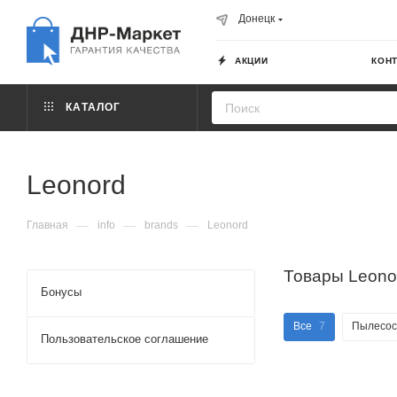
Донецк
АКЦИИ
КОН
КАТАЛОГ
Leonord
—
—
—
Главная
info
brands
Leonord
Товары Leono
Бонусы
Все
7
Пылесо
Пользовательское соглашение