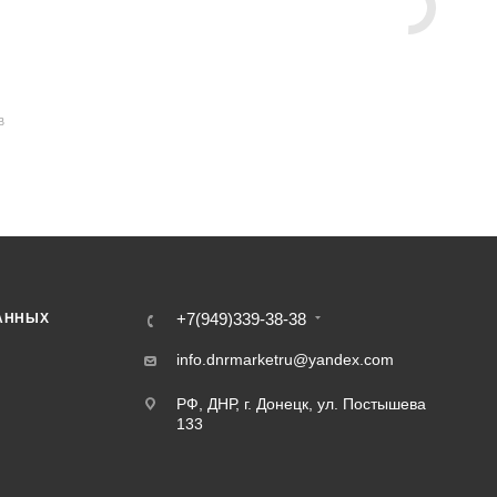
В
+7(949)339-38-38
АННЫХ
info.dnrmarketru@yandex.com
РФ, ДНР, г. Донецк, ул. Постышева
133