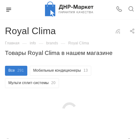
Royal Clima
—
—
—
Главная
info
brands
Royal Clima
Товары Royal Clima в нашем магазине
Все
291
Мобильные кондиционеры
13
Мульти сплит-системы
20