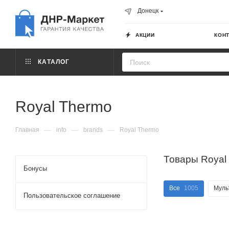
Донецк
АКЦИИ
КОН
КАТАЛОГ
Royal Thermo
—
—
—
Главная
info
brands
Royal Thermo
Товары Royal
Бонусы
Все
1005
Муль
Пользовательское соглашение