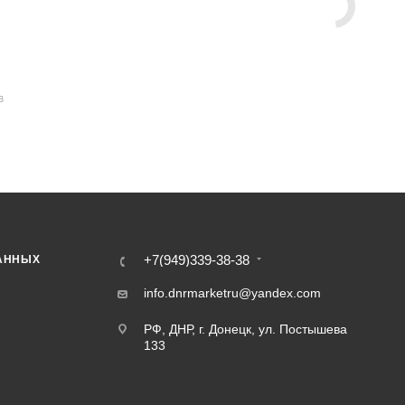
В
+7(949)339-38-38
АННЫХ
info.dnrmarketru@yandex.com
РФ, ДНР, г. Донецк, ул. Постышева
133