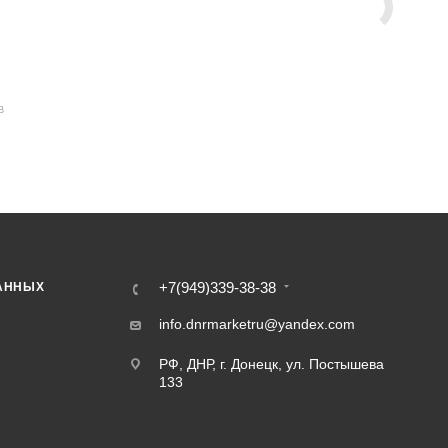
В
+7(949)339-38-38
АННЫХ
info.dnrmarketru@yandex.com
РФ, ДНР, г. Донецк, ул. Постышева
133