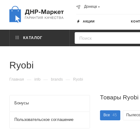
Донецк
АКЦИИ
КОН
КАТАЛОГ
Ryobi
—
—
—
Главная
info
brands
Ryobi
Товары Ryobi
Бонусы
Все
45
Пылес
Пользовательское соглашение