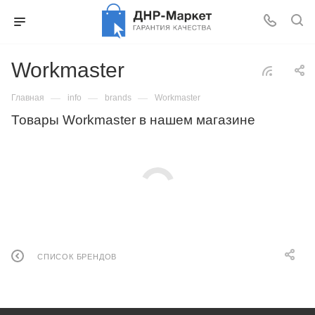
Workmaster
—
—
—
Главная
info
brands
Workmaster
Товары Workmaster в нашем магазине
СПИСОК БРЕНДОВ