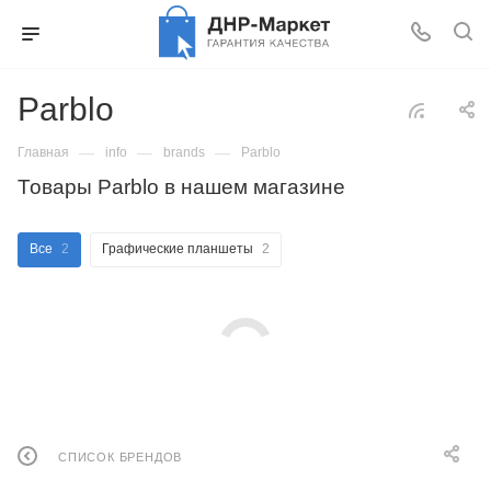
Parblo
—
—
—
Главная
info
brands
Parblo
Товары Parblo в нашем магазине
Все
2
Графические планшеты
2
СПИСОК БРЕНДОВ